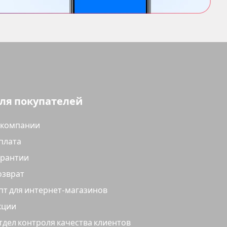
ля покупателей
 компании
плата
арантии
озврат
пт для интернет-магазинов
кции
тдел контроля качества клиентов