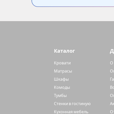
Каталог
Д
Кровати
О
Матрасы
О
Шкафы
Г
Комоды
В
Тумбы
О
Стенки в гостиную
А
Кухонная мебель
О